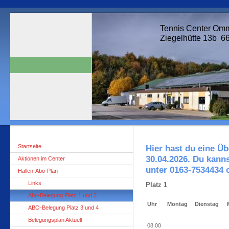
Tennis Center Omm
Ziegelhütte 13b 6
Startseite
Hier hast du eine Ü
30.04.2026. Du kanns
Aktionen im Center
unter 0163-7534434 
Hallen-Abo-Plan
Links
Platz 1
Abo-Belegung Platz 1 und 2
Uhr
Montag
Dienstag
ABO-Belegung Platz 3 und 4
Belegungsplan Aktuell
08.00