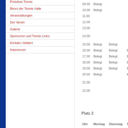
Preisliste Tennis
09.00
Belegt
Bistro der Tennis Halle
10.00
Belegt
Veranstaltungen
11.00
12.00
Der Verein
13.00
Galerie
Sponsoren und Tennis-Links
14.00
Kontakt / Anfahrt
15.00
Belegt
Belegt
Impressum
16.00
Belegt
Belegt
17.00
Belegt
Belegt
18.00
Belegt
Belegt
19.00
Belegt
Belegt
20.00
Belegt
21.00
22.00
Platz 2
Uhr
Montag
Dienstag