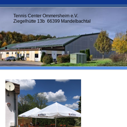
Tennis Center Ommersheim e.V.
Ziegelhütte 13b 66399 Mandelbachtal