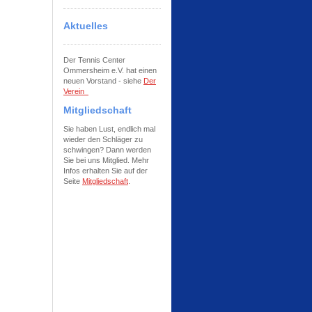
Aktuelles
Der Tennis Center
Ommersheim e.V. hat einen
neuen Vorstand - siehe
Der
Verein
Mitgliedschaft
Sie haben Lust, endlich mal
wieder den Schläger zu
schwingen? Dann werden
Sie bei uns Mitglied. Mehr
Infos erhalten Sie auf der
Seite
Mitgliedschaft
.