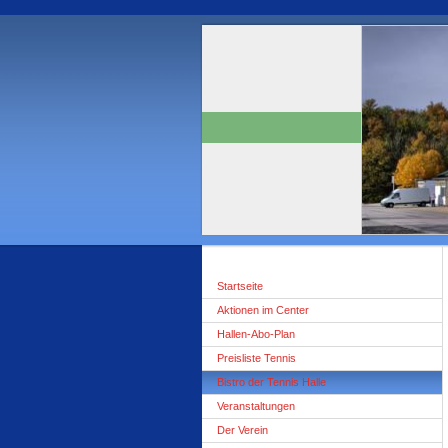
Startseite
Aktionen im Center
Hallen-Abo-Plan
Preisliste Tennis
Bistro der Tennis Halle
Veranstaltungen
Der Verein