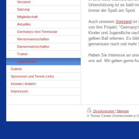
Vorstand
Unterstützung ist es bald mö
Satzung
immer der Spaß am Sport.
Mitgliedschaft
Auch unserem
Vorstand
ist
Aktuelles
von ihm Projekt: "Germany's
Germanys next Tennisstar
Kinder und Jugendliche nac
gelben Ball erlernen. Es bi
Herrenmannschaften
gemeinsam noch viel mehr 
Damenmannschaften
Trainer
Haben Sie Interesse an un
uns auf. Wir geben gerne Au
Jugendarbeit
Galerie
Sponsoren und Tennis-Links
Kontakt / Anfahrt
Impressum
Druckversion
|
Sitemap
© Tennis Center Ommersheim e.V