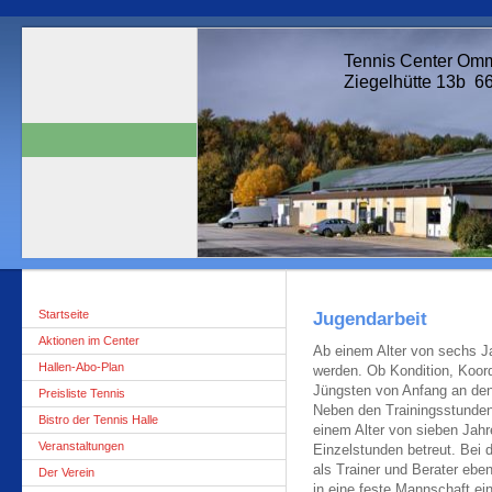
Tennis Center Omm
Ziegelhütte 13b 6
Startseite
Jugendarbeit
Aktionen im Center
Ab einem Alter von sechs Ja
Hallen-Abo-Plan
werden. Ob Kondition, Koord
Jüngsten von Anfang an den
Preisliste Tennis
Neben den Trainingsstunden
Bistro der Tennis Halle
einem Alter von sieben Jahr
Veranstaltungen
Einzelstunden betreut. Bei 
als Trainer und Berater ebe
Der Verein
in eine feste Mannschaft ei